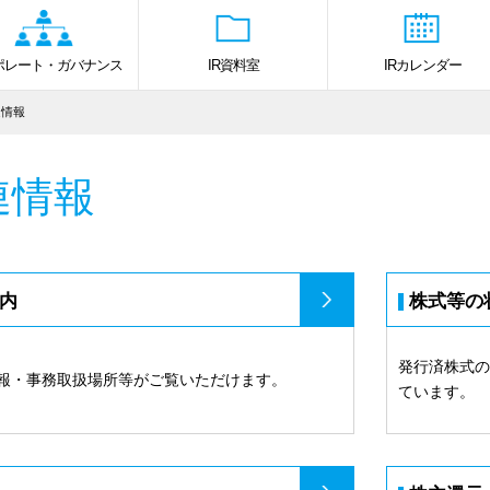
ポレート・ガバナンス
IR資料室
IRカレンダー
連情報
連情報
内
株式等の
発行済株式
報・事務取扱場所等がご覧いただけます。
ています。