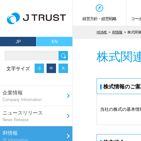
経営方針・経営戦略
コー
HOME
IR情報
株式関
JP
EN
株式関
文字サイズ
小
中
大
株式情報のご案
企業情報
Company Information
当社の株式の基本情
ニュースリリース
News Release
IR情報
IR Information