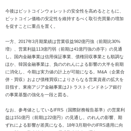
今後はビットコインウォレットの安全性を高めるとともに、
ビットコイン価格の安定性を維持するべく取引売買量の増加
を促すことに重点を置く。
一方、2017年3月期業績は営業収益982億円強（前期比30%
増）、営業利益113億円弱（前期は41億円強の赤字）の見通
し。国内金融事業は信用保証事業、債権回収事業とも順調な
ほか、韓国金融事業は、負ののれんによる影響の大半を前期
に消化し、今期は実力値の計上が可能になる。M&A（企業合
併・買収）および債権買収によりさらなる営業資産の拡大を
目指す。東南アジア金融事業はJトラストインドネシア銀行
の事業基盤の強化を一段と図る。
なお、参考値としているIFRS（国際財務報告基準）の営業利
益は151億円（前期は22億円）の見通し。のれんの影響、期
ずれによる影響が差異になる。18年3月期中のIFRS適用に向