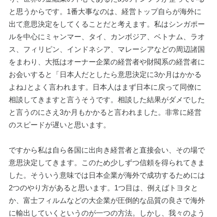
と思うからです。1番大事なのは、経営トップ自らが海外に
出て意思決定をしてくることだと考えます。私はシンガポー
ルを中心にミャンマー、タイ、カンボジア、ベトナム、ラオ
ス、フィリピン、インドネシア、マレーシアなどの周辺諸国
をまわり、大抵はオーナー企業の経営者や財閥系の経営者に
お会いすると「日本人だとしたら意思決定に3か月はかかる
よね｣とよく言われます。日本人はまず日本に戻って同僚に
相談してきますと言うそうです。相談した結果がダメでした
と言うのにさえ3か月もかかると言われました。非常に経営
のスピードが遅いと思います。
ですから私は自ら各国に出向き経営者と直接会い、その場で
意思決定してきます。このため少しずつ信頼を得られてきま
した。そういう意味では日本企業が海外で成功するためには
2つのやり方があると思います。1つ目は、例えばトヨタと
か、富士フィルムなどの大企業が圧倒的な品質の良さで海外
に輸出していくというのが一つの方法。しかし、我々のよう