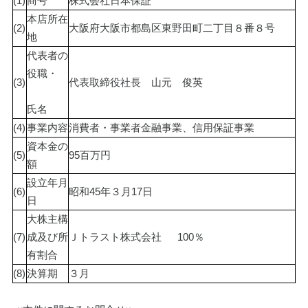
(1)
商号
株式会社日本保証
本店所在
(2)
大阪府大阪市都島区東野田町二丁目８番８号
地
代表者の
役職・
(3)
代表取締役社長　山元　俊英
氏名
(4)
事業内容
消費者・事業者金融事業、信用保証事業
資本金の
(5)
95百万円
額
設立年月
(6)
昭和45年３月17日
日
大株主構
(7)
成及び所
Ｊトラスト株式会社　  100％
有割合
(8)
決算期
３月