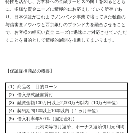
特性を活かし、お客様への金融サービスの向上を図るととも
に、多様な資金ニーズに積極的にお応えし ていく所存であ
り、日本保証がこれまでノンバンク事業で培ってきた独自の
与信審査ノウハウと西京銀行のブランド力を融合させること
で、お客様の幅広い資金 ニーズに迅速にご対応させていただ
くことを目的として積極的展開を推進してまいります。
【保証提携商品の概要】
（1）
商品名
目的ローン
(2)
借入形式
証書貸付
(3)
融資金額
100万円以上2,000万円以内（10万円単位）
(4)
契約期間
1年以上10年以内（１ヵ月単位）
(5)
借入利率
年5.0％（固定金利）
元利均等毎月返済、ボーナス返済併用元利均