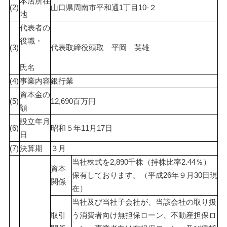
本店所在
(2)
山口県周南市平和通1丁目10-２
地
代表者の
役職・
(3)
代表取締役頭取　平岡　英雄
氏名
(4)
事業内容
銀行業
資本金の
(5)
12,690百万円
額
設立年月
(6)
昭和５年11月17日
日
(7)
決算期
３月
当社株式を2,890千株（持株比率2.44％）
資本
保有しております。（平成26年９月30日現
関係
在）
当社及び当社子会社が、当該会社の取り扱
取引
う消費者向け無担保ローン、不動産担保ロ