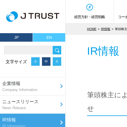
経営方針・経営戦略
コー
HOME
IR情報
筆頭株
JP
EN
IR情報
文字サイズ
小
中
大
企業情報
Company Information
筆頭株主に
ニュースリリース
せ
News Release
IR情報
IR Information