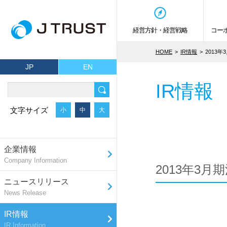
経営方針・経営戦略
コー
HOME
IR情報
2013
JP
EN
IR情報
文字サイズ
小
中
大
企業情報
Company Information
2013年3
ニュースリリース
News Release
IR情報
IR Information