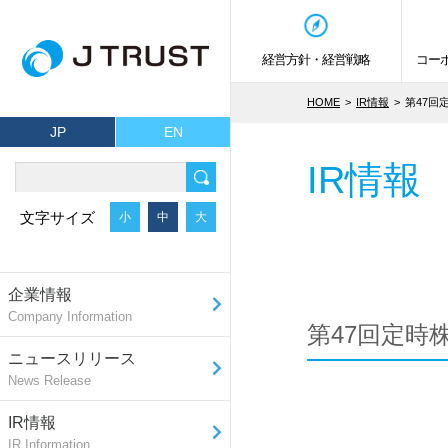
経営方針・経営戦略
コー
HOME
IR情報
第47回
JP
EN
IR情報
文字サイズ
小
中
大
企業情報
Company Information
第47回定時
ニュースリリース
News Release
IR情報
IR Information