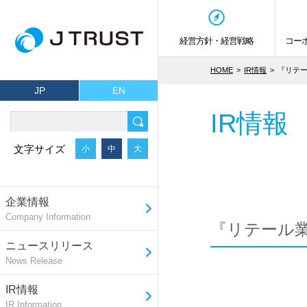
経営方針・経営戦略
コー
HOME
IR情報
『リテ
JP
EN
IR情報
文字サイズ
小
中
大
企業情報
Company Information
『リテール
ニュースリリース
News Release
IR情報
IR Information