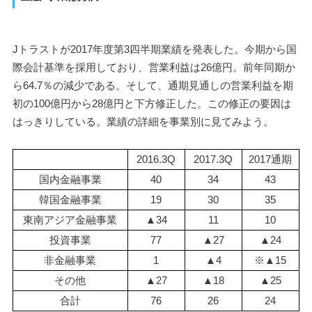
Jトラストが2017年度第3四半期業績を発表した。今期から国
際会計基準を採用しており、営業利益は26億円。前年同期か
ら64.7％の減少である。そして、通期見通しの営業利益を期
初の100億円から28億円と下方修正した。この修正の要因は
はっきりしている。業績の詳細を事業別に見てみよう。
2016.3Q
2017.3Q
2017通期
国内金融事業
40
34
43
韓国金融事業
19
30
35
東南アジア金融事業
▲34
11
10
投資事業
77
▲27
▲24
非金融事業
1
▲4
※▲15
その他
▲27
▲18
▲25
合計
76
26
24