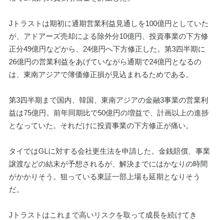
Jトラストは期初に通期営業利益見通しを100億円としていた
が、アドアーズ売却による除外分10億円、投資事業の下方修
正分49億円などから、24億円へ下方修正した。第3四半期に
26億円の営業利益をあげていながら通期で24億円となるの
は、東南アジアで簿価修正損が見込まれるためである。
第3四半期まで国内、韓国、東南アジアの金融3事業の営業利
益は75億円。前年同期比で50億円の増益で、計画以上の進捗
となっていた。それだけに投資事業の下方修正が痛い。
タイではGLに対する会社更生法を申請した。金銭賠償、事業
譲渡などの結末が予想されるが、解決までにはかなりの時間
がかかりそう。狙っている東証一部上場も延期となりそう
だ。
Jトラストはこれまで高いリスクを取って成長を続けてき