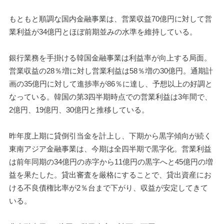
もともと順調な国内金融事業は、営業収益70億円に対して営
業利益が34億円とほぼ前期並みの水準を維持している。
銀行業務を手掛ける韓国金融事業は利益率が向上する局面。
営業収益の28％増に対し営業利益は58％増の30億円。通期計
画の35億円に対して進捗率が86％に達し、予想以上の好調と
なっている。韓国の第3四半期時点での営業利益は3年間で、
2億円、19億円、30億円と推移している。
昨年度上期に貸倒引当金を計上し、下期から黒字傾向が続く
東南アジア金融事業は、今期は全四半期で黒字化。営業利益
は前年同期の34億円の赤字から11億円の黒字へと45億円の増
益を果たした。貸出審査を厳格にすることで、貸出資産にお
ける不良債権比率が2％台まで下がり、収益が安定してきて
いる。