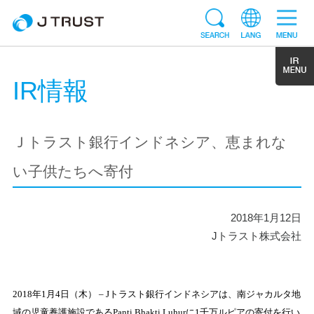
IR情報
Ｊトラスト銀行インドネシア、恵まれな
い子供たちへ寄付
2018年1月12日
Jトラスト株式会社
2018
年
1
月
4
日（木）
 –
J
トラスト銀行インドネシアは、南ジャカルタ地
域の児童養護施設である
Panti Bhakti Luhur
に
1千
万ルピアの寄付を行い