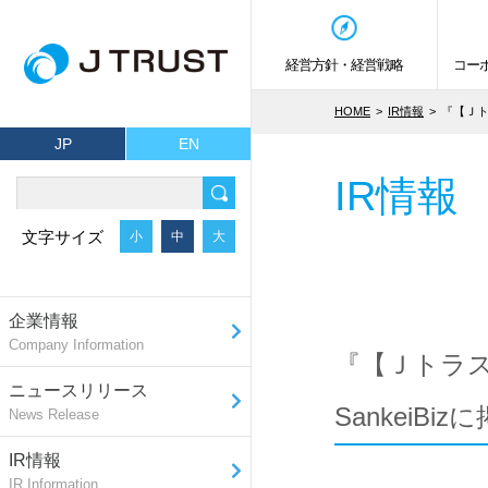
経営方針・経営戦略
コー
HOME
IR情報
『【Ｊト
JP
EN
IR情報
文字サイズ
小
中
大
企業情報
Company Information
『【Ｊトラ
ニュースリリース
SankeiB
News Release
IR情報
IR Information