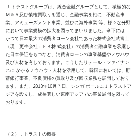
Ｊ トラストグループは、総合金融グループとして、積極的な
Ｍ＆Ａ及び債権買取りを通じ、金融事業を軸に、不動産事
業、アミューズメント事業、並びに海外事業 等、様々な分野
において事業規模の拡大を図ってまいりました。傘下には、
かつて日本最大の消費者ローン会社であった株式会社武富士
（現　更生会社ＴＦＫ株 式会社）の消費者金融事業を承継し
た日本保証をもつなど、消費者ローンの事業基盤やノウハウ
及び人材を有しております。こうしたリテール・ファイナン
スに かかるノウハウ・人材を活用して、韓国においては、貯
蓄銀行事業、不良債権の買取り及び回収業務を展開しており
ます。また、2013年10月７日、シンガ ポールにＪトラストア
ジアを設立し、成長著しい東南アジアでの事業展開を図って
おります。
（２）Ｊトラストの概要