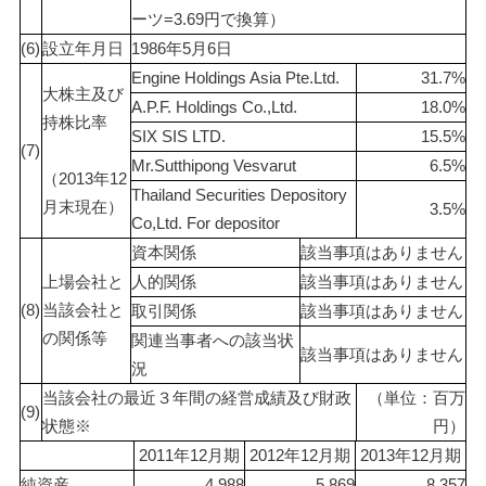
ーツ=3.69円で換算）
(6)
設立年月日
1986年5月6日
Engine Holdings Asia Pte.Ltd.
31.7%
大株主及び
A.P.F. Holdings Co.,Ltd.
18.0%
持株比率
SIX SIS LTD.
15.5%
(7)
Mr.Sutthipong Vesvarut
6.5%
（2013年12
Thailand Securities Depository 
月末現在）
3.5%
Co,Ltd. For depositor
資本関係
該当事項はありません
上場会社と
人的関係
該当事項はありません
(8)
当該会社と
取引関係
該当事項はありません
の関係等
関連当事者への該当状
該当事項はありません
況
当該会社の最近３年間の経営成績及び財政
（単位：百万
(9)
状態※
円）
2011年12月期
2012年12月期
2013年12月期
純資産
4,988
5,869
8,357