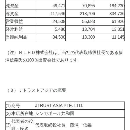
純資産
49,471
70,895
184,230
総資産
117,546
218,706
334,736
営業収益
24,508
55,683
61,926
経常利益
5,486
13,704
13,351
当期純利益
34,500
13,309
11,145
（注）ＮＬＨＤ株式会社は、当社の代表取締役社長である藤
澤信義氏の100％出資会社であります。
（３）Ｊトラストアジアの概要
(1)
商号
JTRUST ASIA PTE. LTD.
(2)
本店所在地
シンガポール共和国
代表者の役
(3)
代表取締役社長　藤澤　信義
職・氏名