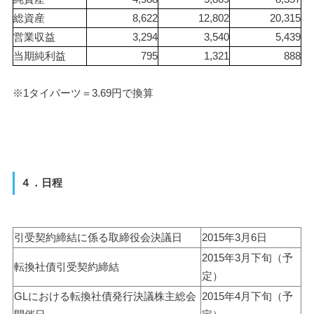
総資産
8,622
12,802
20,315
営業収益
3,294
3,540
5,439
当期純利益
795
1,321
888
※1タイバーツ＝3.69円で換算
４．日程
引受契約締結に係る取締役会決議日
2015年3月6日
2015年3月下旬（予
転換社債引受契約締結
定）
GLにおける転換社債発行決議株主総会
2015年4月下旬（予