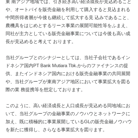
東 南アジア地域では、引き続き高い経済成長が見込めること
や、オートバイを販売金融を利用して購入すると見込まれる
中間所得者層が今後も継続して拡大する見 込みであること、
農機具をはじめとするリース事業の展開可能性等をふまえ、
同社が主力としている販売金融事業については今後も高い成
長が見込めると考えて おります。
当社グループとのシナジーとしては、当社子会社であるイン
ドネシア国内PT Bank Mutiara Tbk.からのファイナンスの提
供、またインドネシア国内における販売金融事業の共同展開
や、当社グループが東南アジア地区において事業拡大を図る
際の業 務提携等を想定しております。
このように、高い経済成長と人口成長が見込める同地域にお
いて、当社グループの金融事業のノウハウとネットワークに
加え、既に積極的に事業展開しているGLの販売金融ノウハウ
を新たに獲得し、さらなる事業拡大を図ります。