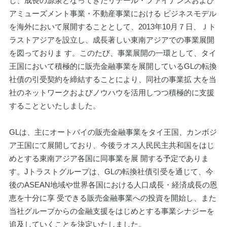
し、成長の源泉となってきたリテール・ファイナンスおよび
アミューズメント事業・不動産事業における ビジネスモデル
を海外において展開することとして、2013年10月７日、Ｊト
ラストアジアを設立し、成長著しい東南アジアでの事業展開
を図っておりま す。このたび、事業展開の一環として、タイ
王国において積極的に販売金融事業を展開しているGLの転換
社債の引受契約を締結することにより、同社の事業拡 大を当
社のネットワークおよびノウハウを活用しつつ積極的に支援
することといたしました。
GLは、主にオートバイの販売金融事業をタイ王国、カンボジ
ア王国にて展開しており、今後ラオス人民民主共和国をはじ
めとする東南アジア各国に同事業を展 開する予定でありま
す。Jトラストグループは、GLの転換社債引受を通じて、今
後のASEAN地域や世界各国における人口成長・経済成長の恩
恵を十分に享 受できる販売金融事業への投資を開始し、また
当社グループからの金融支援をはじめとする事業シナジーを
追及していくことを決定いたしました。