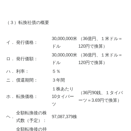
（３）転換社債の概要
30,000,000米
（36億円、１米ドル＝
イ．
発行価格：
ドル
120円で換算）
30,000,000米
（36億円、１米ドル＝
ロ．
発行価額：
ドル
120円で換算）
ハ．
利率：
５％
ニ．
償還期間：
３年間
１株あたり
（36円90銭、１タイバ
ホ．
転換価格：
10タイバー
ーツ＝3.69円で換算）
ツ
全額転換後の株
ヘ．
97,087,379株
式数（予定）：
全額転換後の持