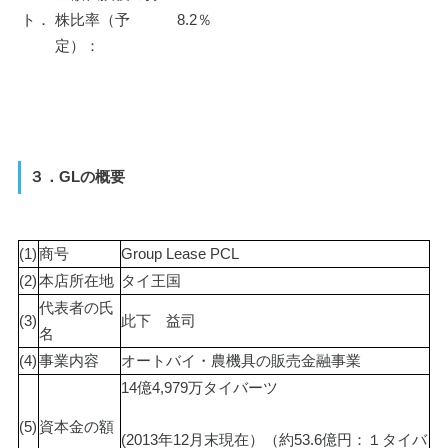
ト．
株比率（予
8.2％
定）：
３．GLの概要
(1)
商号
Group Lease PCL
(2)
本店所在地
タイ王国
代表者の氏
(3)
此下　益司
名
(4)
事業内容
オートバイ・農機具の販売金融事業
14億4,979万タイバーツ
(5)
資本金の額
(2013年12月末現在）（約53.6億円：１タイバ