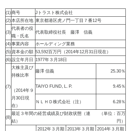
(1)
商号
Jトラスト株式会社
(2)
本店所在地
東京都港区虎ノ門一丁目７番12号
代表者の役
(3)
代表取締役社長　藤澤　信義
職・氏名
(4)
事業内容
ホールディング業務
(5)
資本金の額
53,592百万円（2014年12月31日現在）
(6)
設立年月日
1977年３月18日
大株主及び
藤澤 信義
25.30％
持株比率
TAIYO FUND, L. P.
9.45％
(7)
（2014年９
月30日現
ＮＬＨＤ株式会社（注）
6.28％
在）
最近３年間の経営成績及び財政状態（連
（単位：百万
(8)
結）
円）
2012年３月期
2013年３月期
2014年３月期