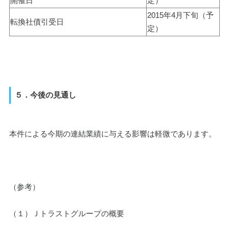
開催日
定）
2015年4月下旬（予
転換社債引受日
定）
５．今後の見通し
本件による今期の連結業績に与える影響は軽微であります。
（参考）
（１）Ｊトラストグループの概要