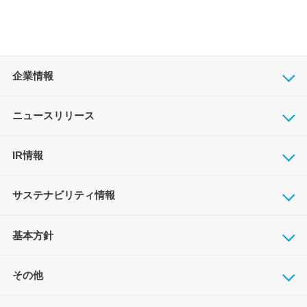
10
収益は前年同期を下回ったものの、 債権回収事業の好調…
2023年12月期 第1四半期決算説明会
11
保証残高は前四半期に引き続き、過去最高水準を維持
2022年12月期 決算説明会
2022年12月期 第3四半期決算説明会
12
回収実績は順調に推移/今後もリテール債権の買取を推進…
2022年12月期 第2四半期決算説明会
13
セグメント別業績 韓国及びモンゴル金融事業
2022年12月期 第1四半期決算説明会
企業情報
2021年12月期 決算説明会
14
適切なポートフォリオマネジメントが奏功し、コロナ禍…
2021年12月期 第2四半期決算説明会
15
韓国金融事業の貸付資産における、90日以上の延滞率は3…
ニュースリリース
2020年12月期 決算説明会
2020年12月期 第2四半期
16
セグメント別業績 東南アジア金融事業
2019年12月期 決算説明会
IR情報
17
収益はJTRBのグループインに伴い増収
2019年12月期 第2四半期
2019年12月期 第1四半期
18
新型コロナウイルス感染拡大の影響で増加させていた残…
2019年3月期 決算説明会
サステナビリティ情報
19
コロナ禍での市場の変化を鑑み、農機具ローン以外の新…
2019年3月期 第3四半期
2019年3月期 第2四半期
20
新型コロナウイルス感染拡大に伴う、政府政策による債…
2019年3月期 第1四半期
基本方針
21
買取債権の積極的な回収を進める/4月～6月のロックダウ…
2018年3月期 決算説明会
2018年3月期 第3四半期
22
カンボジア国内でもコロナウイルス感染拡大もあり、影…
その他
2018年3月期 第2四半期
23
セグメント別業績 投資事業
2018年3月期 第1四半期