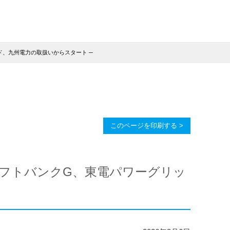
ド、九州電力の取扱いからスタート ─
このページを印刷する >
ソフトバンクG、東電パワーグリッ