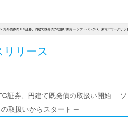
海外債券のJTG証券、円建て既発債の取扱い開始 ─ ソフトバンクG、東電パワーグリッ
スリリース
TG証券、円建て既発債の取扱い開始 ─ 
の取扱いからスタート ─