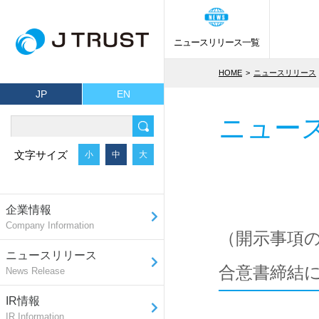
ニュースリリース一覧
HOME
ニュースリリース
JP
EN
ニュー
文字サイズ
小
中
大
企業情報
Company Information
（開示事項
ニュースリリース
合意書締結
News Release
IR情報
IR Information