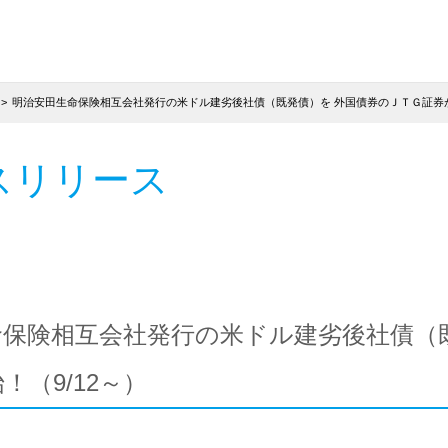
明治安田生命保険相互会社発行の米ドル建劣後社債（既発債）を 外国債券のＪＴＧ証券が
スリリース
命保険相互会社発行の米ドル建劣後社債（
！（9/12～）