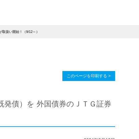
取扱い開始！（9/12～）
このページを印刷する >
既発債）を 外国債券のＪＴＧ証券