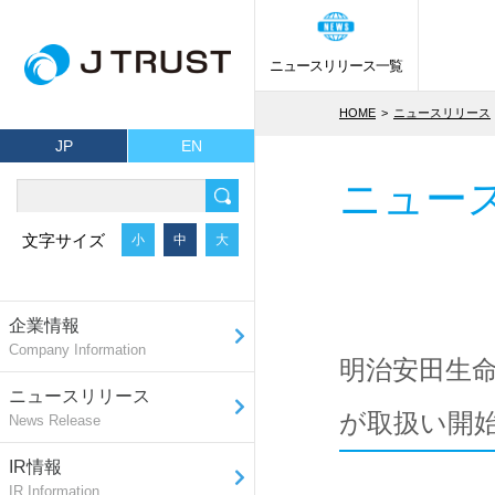
ニュースリリース一覧
HOME
ニュースリリース
JP
EN
ニュー
文字サイズ
小
中
大
企業情報
Company Information
明治安田生
ニュースリリース
が取扱い開始
News Release
IR情報
IR Information