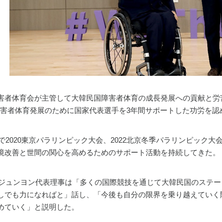
害者体育会が主管して大韓民国障害者体育の成長発展への貢献と労
は障害者体育発展のために国家代表選手を3年間サポートした功労を
で2020東京パラリンピック大会、2022北京冬季パラリンピック大
境改善と世間の関心を高めるためのサポート活動を持続してきた。
・ジュンヨン代表理事は「多くの国際競技を通じて大韓民国のステ
しでも力になればと」話し、「今後も自分の限界を乗り越えていく
めていく」と説明した。