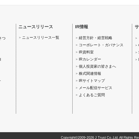
ニュースリリース
IR情報
サ
ニュースリリース一覧
経営方針・経営戦略
さつ
コーポレート・ガバナンス
IR資料室
IRカレンダー
I
個人投資家の皆さまへ
株式関連情報
IRサイトマップ
介
メール配信サービス
よくあるご質問
Copyright©2009-2026 J Trust Co.,Ltd. All Rights Re