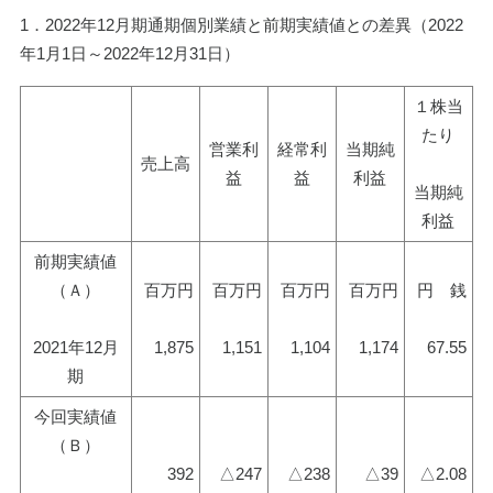
1．2022年12月期通期個別業績と前期実績値との差異（2022
年1月1日～2022年12月31日）
１株当
たり
営業利
経常利
当期純
売上高
益
益
利益
当期純
利益
前期実績値
（Ａ）
百万円
百万円
百万円
百万円
円　銭
2021年12月
1,875
1,151
1,104
1,174
67.55
期
今回実績値
（Ｂ）
392
△247
△238
△39
△2.08