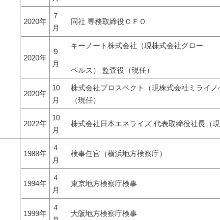
７
2020年
同社 専務取締役ＣＦＯ
月
キーノート株式会社（現株式会社グロー
９
2020年
月
ベルス） 監査役（現任）
10
株式会社プロスペクト（現株式会社ミライノ
2020年
月
（現任）
10
2022年
株式会社日本エネライズ 代表取締役社長（
月
４
1988年
検事任官（横浜地方検察庁）
月
４
1994年
東京地方検察庁検事
月
４
1999年
大阪地方検察庁検事
月