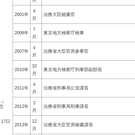
４
2001年
法務大臣秘書官
月
７
2006年
東京地方検察庁検事
月
４
2007年
法務省大臣官房参事官
月
10
2010年
東京地方検察庁刑事部副部長
月
４
2011年
法務省刑事局公安課長
月
２
しや
也 
2012年
法務省刑事局刑事課長
月
12
月17日
2013年
法務省大臣官房秘書課長
月