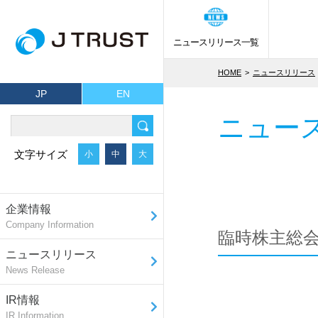
ニュースリリース一覧
HOME
ニュースリリース
JP
EN
ニュー
文字サイズ
小
中
大
企業情報
Company Information
臨時株主総
ニュースリリース
News Release
IR情報
IR Information