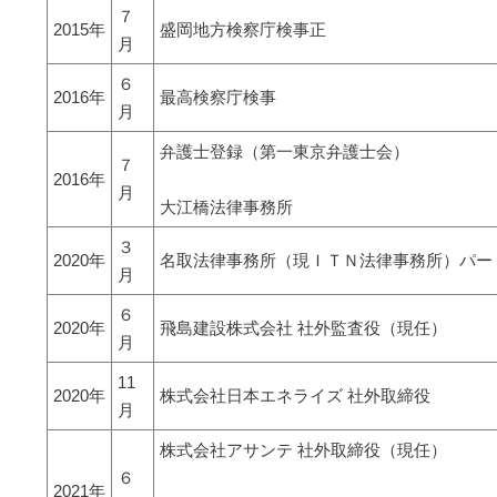
７
2015年
盛岡地方検察庁検事正
月
６
2016年
最高検察庁検事
月
弁護士登録（第一東京弁護士会）
７
2016年
月
大江橋法律事務所
３
2020年
名取法律事務所（現ＩＴＮ法律事務所）パー
月
６
2020年
飛島建設株式会社 社外監査役（現任）
月
11
2020年
株式会社日本エネライズ 社外取締役
月
株式会社アサンテ 社外取締役（現任）
６
2021年