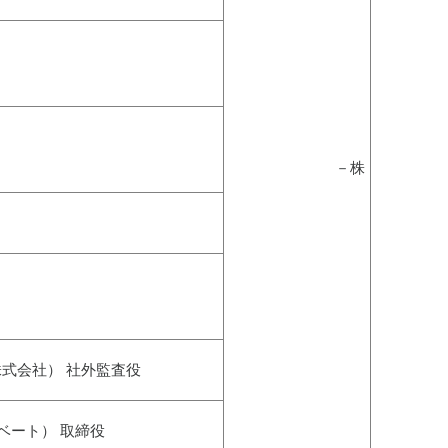
－株
k株式会社） 社外監査役
ベート） 取締役