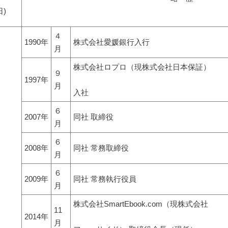
)
４
1990年
株式会社愛媛銀行入行
月
株式会社ロプロ（現株式会社日本保証）
９
1997年
月
入社
６
2007年
同社 取締役
月
６
2008年
同社 常務取締役
月
６
2009年
同社 常務執行役員
月
株式会社SmartEbook.com（現株式会社
11
2014年
月