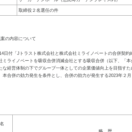
取締役２名選任の件
議案の内容について
1月14日付「Jトラスト株式会社と株式会社ミライノベートの合併
社ミライノベートを吸収合併消滅会社とする吸収合併（以下、「本
たな経営体制の下でグループ一体としての企業価値向上を目指すた
、本合併の効力発生を条件とし、合併の効力が発生する2023年２
名
略　歴