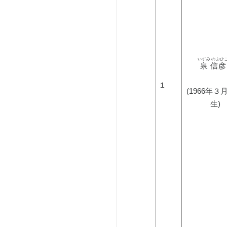
いずみ のぶひ
 泉 信彦
１
(1966年３
生)