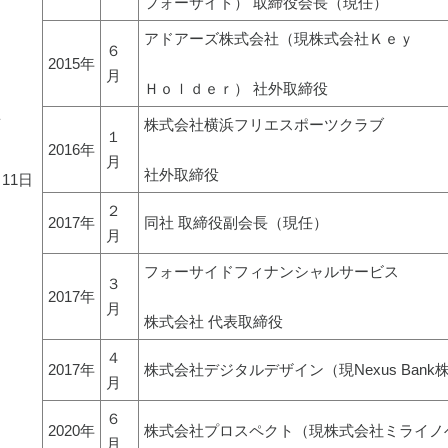
フォーサイド） 取締役会長（現任）
アドアーズ株式会社（現株式会社Ｋｅｙ
６
2015年
月
Ｈｏｌｄｅｒ） 社外取締役
こ
株式会社横浜フリエスポーツクラブ
 
１
2016年
月
社外取締役
月11日
２
2017年
同社 取締役副会長（現任）
月
フォーサイドフィナンシャルサービス
３
2017年
月
株式会社 代表取締役
４
2017年
株式会社デジタルデザイン（現Nexus Ban
月
６
2020年
株式会社プロスペクト（現株式会社ミライノ
月