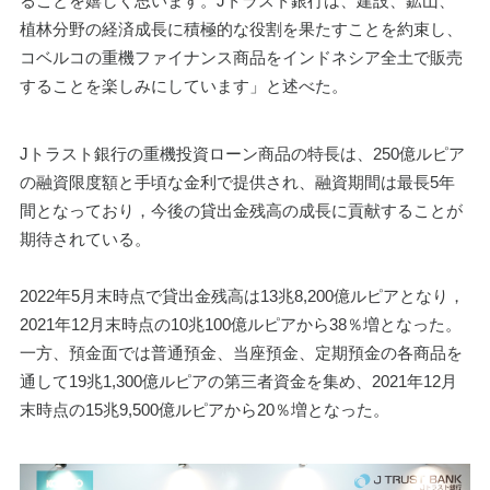
ることを嬉しく思います。Jトラスト銀行は、建設、鉱山、
植林分野の経済成長に積極的な役割を果たすことを約束し、
コベルコの重機ファイナンス商品をインドネシア全土で販売
することを楽しみにしています」と述べた。
Jトラスト銀行の重機投資ローン商品の特長は、250億ルピア
の融資限度額と手頃な金利で提供され、融資期間は最長5年
間となっており，今後の貸出金残高の成長に貢献することが
期待されている。
2022年5月末時点で貸出金残高は13兆8,200億ルピアとなり，
2021年12月末時点の10兆100億ルピアから38％増となった。 
一方、預金面では普通預金、当座預金、定期預金の各商品を
通して19兆1,300億ルピアの第三者資金を集め、2021年12月
末時点の15兆9,500億ルピアから20％増となった。