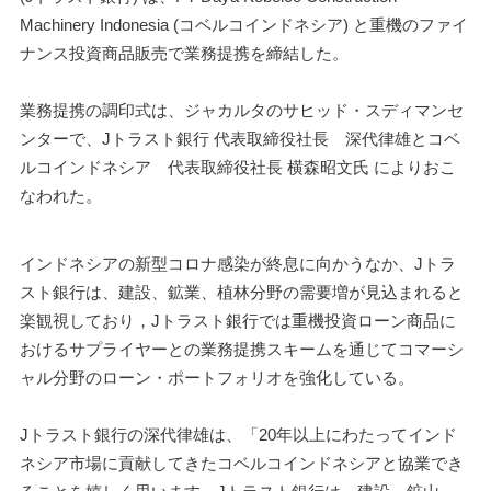
Machinery Indonesia (コベルコインドネシア) と重機のファイ
ナンス投資商品販売で業務提携を締結した。
業務提携の調印式は、ジャカルタのサヒッド・スディマンセ
ンターで、Jトラスト銀行 代表取締役社長　深代律雄とコベ
ルコインドネシア　代表取締役社長 横森昭文氏 によりおこ
なわれた。
インドネシアの新型コロナ感染が終息に向かうなか、Jトラ
スト銀行は、建設、鉱業、植林分野の需要増が見込まれると
楽観視しており，Jトラスト銀行では重機投資ローン商品に
おけるサプライヤーとの業務提携スキームを通じてコマーシ
ャル分野のローン・ポートフォリオを強化している。
Jトラスト銀行の深代律雄は、「20年以上にわたってインド
ネシア市場に貢献してきたコベルコインドネシアと協業でき