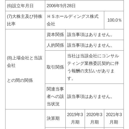
(6)設立年月日
2006年9月28日
(7)大株主及び持株
ＨＳホールディングス株式
100.0％
比率
会社
資本関係
該当事項はありません。
人的関係
該当事項はありません。
当社は当該会社にコンサル
(8)上場会社と当該
ティング業務委託契約に伴
会社
取引関係
う報酬の支払いがありま
す。
との間の関係
関連当事
者への該
該当事項はありません。
当状況
2019年3
2020年3
2021年3
決算期
月期
月期
月期