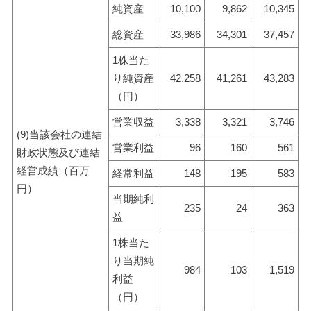
純資産
10,100
9,862
10,345
総資産
33,986
34,301
37,457
1株当た
り純資産
42,258
41,261
43,283
（円）
営業収益
3,338
3,321
3,746
(9)当該会社の連結
営業利益
96
160
561
財政状態及び連結
経営成績（百万
経常利益
148
195
583
円）
当期純利
235
24
363
益
1株当た
り当期純
984
103
1,519
利益
（円）