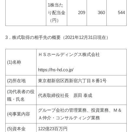
1株当た
り配当金
209
360
544
（円）
3．株式取得の相手先の概要（2021年12月31日現在）
ＨＳホールディングス株式会社
(1)名称
https://hs-hd.co.jp/
(2)所在地
東京都新宿区西新宿六丁目８番1号
(3)代表者の役
代表取締役社長　原田 泰成
職・氏名
グループ会社の管理業務、投資業務、Ｍ＆
(4)事業内容
Ａ仲介・コンサルティング業務
(5)資本金
122億23百万円