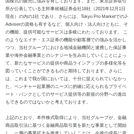
国株式の販売に強みを有しております。また、東京証券取引
所が公表している主幹事候補証券会社18社（2021年12月1日
現在）の内の1社 であり、さらには、Tokyo Pro MarketでのJ-
Adviserの資格も有するなど、個人向け・法人向けともに、そ
の機能、提供可能なサービスは多岐にわたっております。 こ
のようなエイチ・エス証券の機能や顧客層での強みを活かし
つつ、当社グループにおける地域金融機関と連携した保証事
業や海外金融事業とのシナジーを生み出していくことによっ
て、新たなサービスの提供や商品ラインアップの多様化等を
図っていくことができるものと期待しております。さらに
は、これまで我が国においては、十分に捉えられていなかっ
た、ベンチャー起業層のニーズに的確に応えられるプライベ
ート・バンクとしてのサービス提供等の新規の分野への進出
もできるのではないかと考えております。
上記のとおり、本件株式取得により、当社グループが、金融
商品取引法に基づく金融商品取引業を新たな事業として開始
し、一層の事業拡大を推進していくことは、今後の成長に資