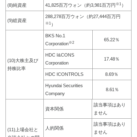
※1
(8)純資産
41,825百万ウォン（約3,981百万円
）
288,278百万ウォン（約27,444百万円
(9)総資産
※1
）
BKS No.1 
65.22％
※2
Corporation
HDC I&CONS 
17.48％
(10)大株主及び
Corporation
持株比率
HDC ICONTROLS
8.69％
Hyundai Securities 
 8.61％
Company
該当事項はあり
資本関係
ません
該当事項はあり
人的関係
(11)上場会社と
ません