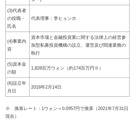
(3)代表者
の役職・
代表理事：李ヒョンホ
氏名
資本市場と金融投資業に関する法律上の経営参
(4)事業内
加型私募投資機構の設立、運営及び関連業務の
容
執行
(5)資本金
1,828百万ウォン（約174百万円※）
の額
(6)設立年
2018年2月14日
月日
※　換算レート：1ウォン＝0.0957円で換算（2021年7月31日
現在）