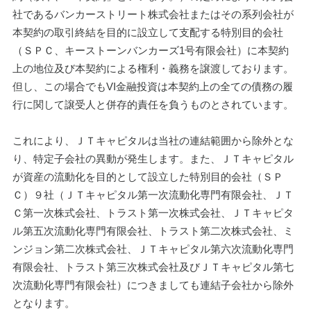
社であるバンカーストリート株式会社またはその系列会社が
本契約の取引終結を目的に設立して支配する特別目的会社
（ＳＰＣ、キーストーンバンカーズ1号有限会社）に本契約
上の地位及び本契約による権利・義務を譲渡しております。
但し、この場合でもVI金融投資は本契約上の全ての債務の履
行に関して譲受人と併存的責任を負うものとされています。
これにより、ＪＴキャピタルは当社の連結範囲から除外とな
り、特定子会社の異動が発生します。また、ＪＴキャピタル
が資産の流動化を目的として設立した特別目的会社（ＳＰ
Ｃ）９社（ＪＴキャピタル第一次流動化専門有限会社、ＪＴ
Ｃ第一次株式会社、トラスト第一次株式会社、ＪＴキャピタ
ル第五次流動化専門有限会社、トラスト第二次株式会社、ミ
ンジョン第二次株式会社、ＪＴキャピタル第六次流動化専門
有限会社、トラスト第三次株式会社及びＪＴキャピタル第七
次流動化専門有限会社）につきましても連結子会社から除外
となります。