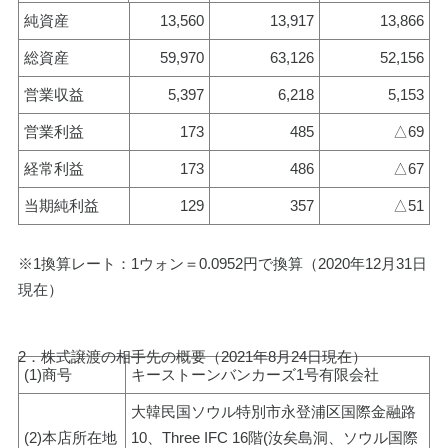
純資産
13,560
13,917
13,866
総資産
59,970
63,126
52,156
営業収益
5,397
6,218
5,153
営業利益
173
485
△69
経常利益
173
486
△67
当期純利益
129
357
△51
※1換算レート：1ウォン＝0.0952円で換算（2020年12月31日
現在）
2．株式譲渡の相手先の概要（2021年8月24日現在）
(1)商号
キーストーンバンカーズ1号有限会社
大韓民国ソウル特別市永登浦区国際金融路
(2)本店所在地
10、Three IFC 16階(汝矣島洞、ソウル国際