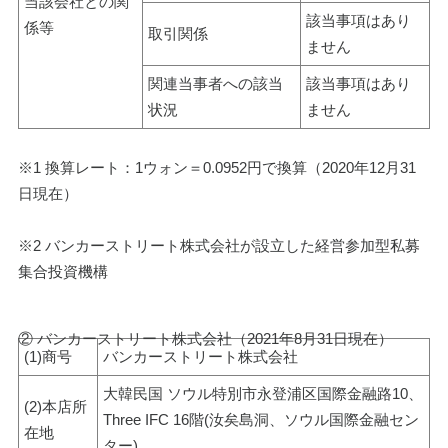
当該会社との関
該当事項はあり
係等
取引関係
ません
関連当事者への該当
該当事項はあり
状況
ません
※1 換算レート：1ウォン＝0.0952円で換算（2020年12月31
日現在）
※2 バンカーストリート株式会社が設立した経営参加型私募
集合投資機構
② バンカーストリート株式会社（2021年8月31日現在）
(1)商号
バンカーストリート株式会社
大韓民国 ソウル特別市永登浦区国際金融路10、
(2)本店所
Three IFC 16階(汝矣島洞、ソウル国際金融セン
在地
ター)