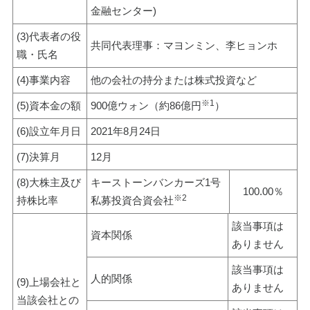
金融センター)
(3)代表者の役
共同代表理事：マヨンミン、李ヒョンホ
職・氏名
(4)事業内容
他の会社の持分または株式投資など
※1
(5)資本金の額
900億ウォン（約86億円
）
(6)設立年月日
2021年8月24日
(7)決算月
12月
(8)大株主及び
キーストーンバンカーズ1号
100.00％
※2
持株比率
私募投資合資会社
該当事項は
資本関係
ありません
該当事項は
人的関係
(9)上場会社と
ありません
当該会社との