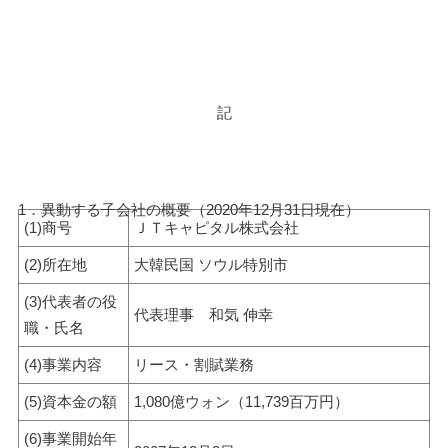
記
1．異動する子会社の概要（2020年12月31日現在）
(1)商号
ＪＴキャピタル株式会社
(2)所在地
大韓民国 ソウル特別市
(3)代表者の役
代表理事　和気 伸幸
職・氏名
(4)事業内容
リース・割賦業務
(5)資本金の額
1,080億ウォン（11,739百万円）
(6)事業開始年