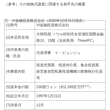
（参考）その他株式譲渡に関連する相手先の概要
①　VI金融投資株式会社（2020年12月31日現在）
(1)商号
VI金融投資株式会社
大韓民国 ソウル特別市永登浦区国際金融
(2)本店所在地
路10、15階（汝矣島洞、ThreeIFC）
(3)代表者の役
代表理事　イ・ビョンジュ
職・氏名
投資売買業、投資仲介業、集合投資業、
(4)事業内容
経営参加型私募投資機構の業務執行社員
等
※1
(5)資本金の額
230億ウォン（約2,189百万円
）
(6)設立年月日
1997年1月21日
(7)決算月
12月