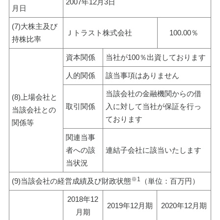
2007年12月3日
月日
(7)大株主及び
Ｊトラスト株式会社
100.00％
持株比率
資本関係
当社が100％出資しております
人的関係
該当事項はありません
当該会社の金融機関からの借
(8)上場会社と
取引関係
入に対して当社が保証を行っ
当該会社との
ております
関係等
関連当事
者への該
連結子会社に該当いたします
当状況
※1
(9)当該会社の経営成績及び財政状態
（単位：百万円）
2018年12
2019年12月期
2020年12月期
月期