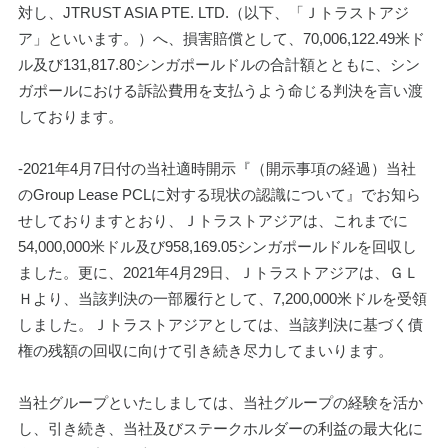
対し、JTRUST ASIA PTE. LTD.（以下、「Ｊトラストアジ
ア」といいます。）へ、損害賠償として、70,006,122.49米ド
ル及び131,817.80シンガポールドルの合計額とともに、シン
ガポールにおける訴訟費用を支払うよう命じる判決を言い渡
しております。
-2021年4月7日付の当社適時開示『（開示事項の経過）当社
のGroup Lease PCLに対する現状の認識について』でお知ら
せしておりますとおり、Ｊトラストアジアは、これまでに
54,000,000米ドル及び958,169.05シンガポールドルを回収し
ました。更に、2021年4月29日、Ｊトラストアジアは、ＧＬ
Ｈより、当該判決の一部履行として、7,200,000米ドルを受領
しました。Ｊトラストアジアとしては、当該判決に基づく債
権の残額の回収に向けて引き続き尽力してまいります。
当社グループといたしましては、当社グループの経験を活か
し、引き続き、当社及びステークホルダーの利益の最大化に