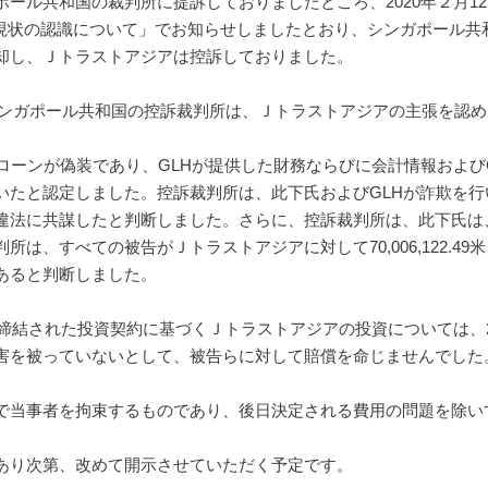
ール共和国の裁判所に提訴しておりましたところ、2020年２月12日
対する現状の認識について」でお知らせしましたとおり、シンガポール共
却し、Ｊトラストアジアは控訴しておりました。
日、シンガポール共和国の控訴裁判所は、Ｊトラストアジアの主張を認
Hローンが偽装であり、GLHが提供した財務ならびに会計情報および
いたと認定しました。控訴裁判所は、此下氏およびGLHが詐欺を行
違法に共謀したと判断しました。さらに、控訴裁判所は、此下氏は
は、すべての被告がＪトラストアジアに対して70,006,122.49米
あると判断しました。
月に締結された投資契約に基づくＪトラストアジアの投資については、
害を被っていないとして、被告らに対して賠償を命じませんでした
で当事者を拘束するものであり、後日決定される費用の問題を除い
あり次第、改めて開示させていただく予定です。