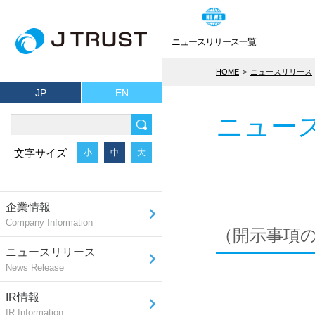
ニュースリリース一覧
HOME
ニュースリリース
JP
EN
ニュー
文字サイズ
小
中
大
企業情報
Company Information
（開示事項の経
ニュースリリース
News Release
IR情報
IR Information