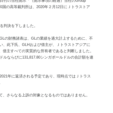
付の当社開示「（開示事項の経過）当社のGroup 
和国の高等裁判所は、2020年２月12日にＪトラストア
める判決を下しました。
GLの財務諸表は、GLの業績を過大計上するために、不
い、此下氏、GLHおよび借主が、Ｊトラストアジアに
、借主すべての実質的な所有者であると判断しました。
ドルならびに131,817.80シンガポールドルの合計額を連
2021年に返済される予定であり、現時点ではＪトラス
。
て、さらなる上訴の対象となるものではありません。