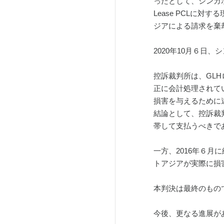
ったとして、シンガポ
Lease PCLに
ジアによる請求を棄
2020年10月６
控訴裁判所は、GL
正に会計処理されて
損害を与えるために
結論として、控訴裁判所
帯して支払うべきで
一方、2016年６
トアジアが実際に損
本判決は最終のもの
今後、更なる進展が