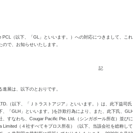
Lease PCL（以下、「GL」といいます。）への対応につきまして
たので、お知らせいたします。
記
る進展は、以下のとおりです。
 PTE. LTD.（以下、「Ｊトラストアジア」といいます。）は、此下益司氏
e.Ltd. (以下、「GLH」といいます。)を詐欺行為により、また、此下氏
、Cougar Pacific Pte. Ltd.（シンガポール所在）並びにAref Holdin
aguera Limited（４社すべてキプロス所在）（以下、当該会社