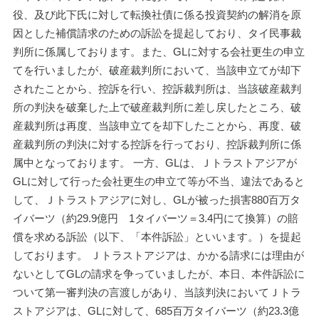
役、及び此下氏に対して転換社債に係る投資契約の解消を原
因とした補償請求のための訴訟を提起しており、タイ民事裁
判所に係属しております。また、GLに対する会社更生の申立
てを行いましたが、破産裁判所において、当該申立てが却下
されたことから、控訴を行い、控訴裁判所は、当該破産裁判
所の判決を破棄した上で破産裁判所に差し戻したところ、破
産裁判所は再度、当該申立てを却下したことから、再度、破
産裁判所の判決に対する控訴を行っており、控訴裁判所に係
属中となっております。 一方、GLは、Ｊトラストアジアが
GLに対して行った会社更生の申立て等が不当、違法であると
して、Ｊトラストアジアに対し、GLが被った損害880百万タ
イバーツ（約29.9億円　1タイバーツ＝3.4円にて換算）の賠
償を求める訴訟（以下、「本件訴訟」といいます。）を提起
しております。 Ｊトラストアジアは、かかる請求には理由が
ないとしてGLの請求を争っていましたが、本日、本件訴訟に
ついて第一審判決の言渡しがあり、当該判決においてＪトラ
ストアジアは、GLに対して、685百万タイバーツ（約23.3億