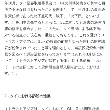
年10月、タイ証券取引委員会は、GLの財務諸表を粉飾する目
的で不正な取引を行ったことを理由として、当時GLの最高経
営責任者であった此下益司氏（以下、「此下氏」といいま
す。）を刑事告発するとともに、GLに対しても過去の決算情
報の修正を求めました。このため、タイ当局による此下氏に
対する捜査が、現在も、継続しております。 これを受けてＪ
トラストアジアは、GLへの投資の前提となった同社の財務諸
表が粉飾されていたこと等を理由として、当該投資資金の回
収を図るべく訴訟活動を行っております（2019年3月期にお
いて、Ｊトラストアジアが保有するGLに対する債権につい
て、その全額に対して貸倒引当金繰入額を計上しておりま
す。）。
2．タイにおける訴訟の進展
Ｊトラストアジアは、タイにおいて、GL、GLの関連取締