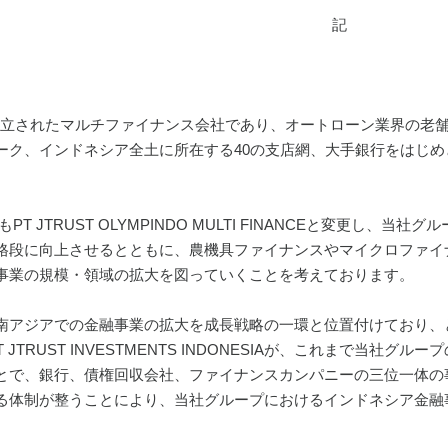
記
年に設立されたマルチファイナンス会社であり、オートローン業界の
ーク、インドネシア全土に所在する40の支店網、大手銀行をはじ
PT JTRUST OLYMPINDO MULTI FINANCEと変更し、
格段に向上させるとともに、農機具ファイナンスやマイクロファイ
事業の規模・領域の拡大を図っていくことを考えております。
アジアでの金融事業の拡大を成長戦略の一環と位置付けており、とりわけ、
k.及びPT JTRUST INVESTMENTS INDONESIAが、これま
とで、銀行、債権回収会社、ファイナンスカンパニーの三位一体の
る体制が整うことにより、当社グループにおけるインドネシア金融