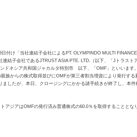
19日付け「当社連結子会社によるPT. OLYMPINDO MULTI F
子会社であるJTRUST ASIA PTE. LTD.（以下、「Jトラストアジ
：インドネシア共和国ジャカルタ特別市　以下、「OMF」といいます。）
びその親族からの株式取得並びにOMFが第三者割当増資により発行す
りましたが、本日、クロージングにかかる諸手続きが終了し、本件
ストアジアはOMFの発行済み普通株式の60.0％を取得することと