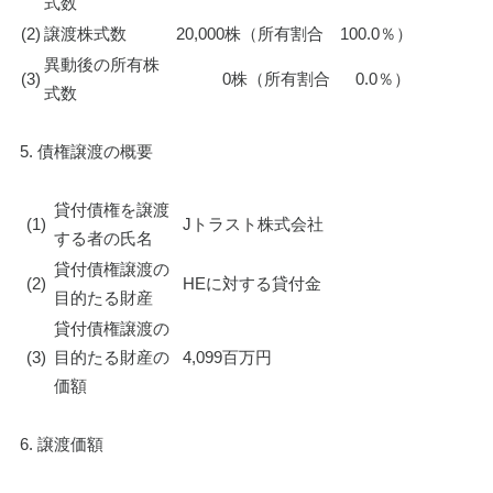
式数
(2)
譲渡株式数
20,000株（所有割合　100.0％）
異動後の所有株
(3)
　　   0株（所有割合　  0.0％）
式数
5. 債権譲渡の概要
貸付債権を譲渡
(1)
Jトラスト株式会社
する者の氏名
貸付債権譲渡の
(2)
HEに対する貸付金
目的たる財産
貸付債権譲渡の
(3)
目的たる財産の
4,099百万円
価額
6. 譲渡価額