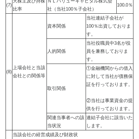
大株主及び持株
ＮＬバリューキャピタル株式会
(7)
100.0％
比率
社（当社100％子会社）
当社連結子会社が
資本関係
100％出資しておりま
す。
当社役職員中3名が役
人的関係
員を兼務しておりま
す。
上場会社と当該
①金融機関からの借入
(8)
会社との関係等
に対して当社が債務保
証を行っております。
取引関係
②当社は事業資金の提
供を行っております。
関連当事者への該
連結子会社に該当いた
当状況
します。
当該会社の経営成績及び財政状