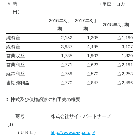
(9)
態　
　　　　　　　　　　　　　（単位：百万
円）
2016年3月
2017年3月
2018年3月期
期
期
純資産
2,152
1,305
△1,190
総資産
3,987
4,495
3,107
営業収益
1,785
1,903
1,820
営業利益
△771
△623
△2,191
経常利益
△759
△570
△2,253
当期純利益
△770
△847
△2,496
3. 株式及び債権譲渡の相手先の概要
商号
株式会社サイ・パートナーズ
(1)
（ＵＲＬ）
http://www.sai-p.co.jp/