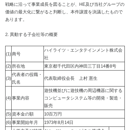
戦略に沿って事業成長を図ることが、HE及び当社グループの
価値の最大化に繋がると判断し、本件譲渡を決議したもので
あります。
2. 異動する子会社等の概要
ハイライツ・エンタテインメント株式会
(1)
商号
社
(2)
所在地
東京都千代田区内神田三丁目14番8号
代表者の役職・
(3)
代表取締役会長　上村 憲生
氏名
遊技機並びに遊技機の周辺機器に関する
(4)
事業内容
コンピュータシステム等の開発・製造・
販売
(5)
資本金の額
10百万円
(6)
事業開始年月
1973年8月14日