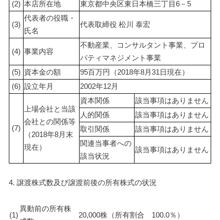
(2)
本店所在地
東京都中央区東日本橋三丁目6－5
代表者の役職・
(3)
代表取締役 松川 泰宏
氏名
不動産業、コンサルタント事業、プロ
(4)
事業内容
パティマネジメント事業
(5)
資本金の額
95百万円（2018年8月31日現在）
(6)
設立年月
2002年12月
資本関係
該当事項はありません
上場会社と当該
人的関係
該当事項はありません
会社との関係等
(7)
取引関係
該当事項はありません
（2018年8月末
関連当事者への
現在）
該当事項はありません
該当状況
4. 譲渡株式数及び譲渡前後の所有株式の状況
異動前の所有株
(1)
20,000株（所有割合　100.0％）