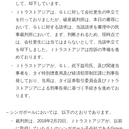
して、却下しています。
・
Ｊトラストアジアは、ＧＬに対して会社更生の申立て
を行っておりましたが、破産裁判所は、本日の審尋に
おいて、ＧＬに対する請求は、当該請求を審理中の民
事裁判所において、まず、判断されるため、現時点で
は、会社更生には当てはまらないとして、当該申立て
を却下しました。Ｊトラストアジアは控訴の準備を進
めております。
・
Ｊトラストアジアが、ＧＬ、此下益司氏、及び関連当
事者を、タイ特別捜査局及び経済犯罪制圧課に刑事告
発しており、当局は、タイ証券取引委員会及びＪトラ
ストアジアによる刑事告発に基づく手続きを進めてお
ります。
–
シンガポールにおいては、以下のとおりであります。
・
裁判所は、2018年2月23日、Ｊトラストアジアが、以前
に取得していたＧＬのシンガポール子会社であるGroup 