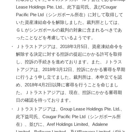
Lease Holdings Pte. Ltd.、此下益司氏、及びCougar 
Pacific Pte Ltd（シンガポール所在）に対して取得して
いた資産凍結命令を解除しました。裁判所としては、
ＧＬがシンガポールの裁判の対象に含まれるべきであ
ったことなどを考慮しているようです。
・
Ｊトラストアジアは、2018年3月5日、資産凍結命令を
解除する決定に対する控訴の提起にかかる許可を取得
し、控訴の手続きを進めております。また、Ｊトラス
トアジアは、2018年3月12日、控訴にかかる審尋を早期
に行うよう申し立てました。裁判所は、本申立てを認
め、2018年4月2日以降に審尋を行うことを命じまし
た。Ｊトラストアジアは、現在、控訴にかかる審尋期
日の確認を待っております。
・
Ｊトラストアジアは、Group Lease Holdings Pte. Ltd.、
此下益司氏、Cougar Pacific Pte Ltd（シンガポール所
在）、並びに、Aref Holdings Limited、Adalene 
Limited、Bellaven Limited、及びBaguera Limited（4社と