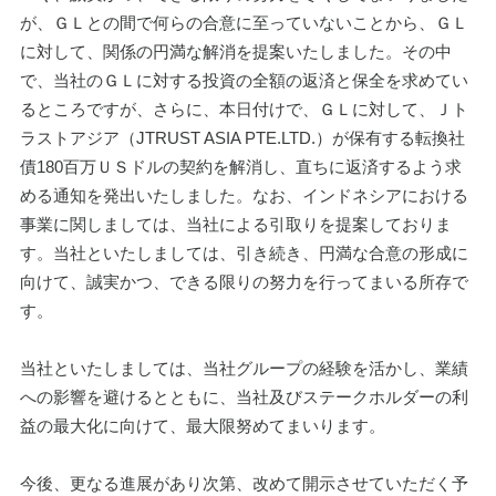
が、ＧＬとの間で何らの合意に至っていないことから、ＧＬ
に対して、関係の円満な解消を提案いたしました。その中
で、当社のＧＬに対する投資の全額の返済と保全を求めてい
るところですが、さらに、本日付けで、ＧＬに対して、Ｊト
ラストアジア（JTRUST ASIA PTE.LTD.）が保有する転換社
債180百万ＵＳドルの契約を解消し、直ちに返済するよう求
める通知を発出いたしました。なお、インドネシアにおける
事業に関しましては、当社による引取りを提案しておりま
す。当社といたしましては、引き続き、円満な合意の形成に
向けて、誠実かつ、できる限りの努力を行ってまいる所存で
す。
当社といたしましては、当社グループの経験を活かし、業績
への影響を避けるとともに、当社及びステークホルダーの利
益の最大化に向けて、最大限努めてまいります。
今後、更なる進展があり次第、改めて開示させていただく予