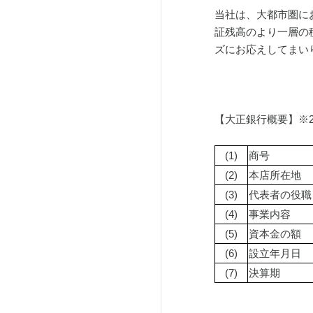
当社は、大都市圏に
証残高のより一層の
ズにお応えしてまい
【大正銀行概要】※20
(1)
商号
(2)
本店所在地
(3)
代表者の役職
(4)
事業内容
(5)
資本金の額
(6)
設立年月日
(7)
決算期