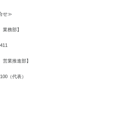
合せ≫
　業務部】
411
　営業推進部】
8100（代表）