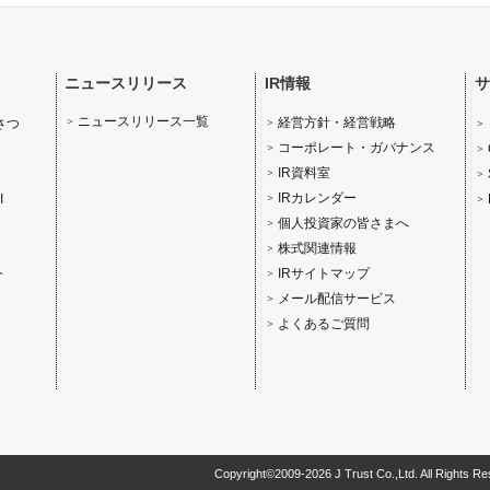
ニュースリリース
IR情報
サ
ニュースリリース一覧
経営方針・経営戦略
さつ
コーポレート・ガバナンス
IR資料室
IRカレンダー
I
個人投資家の皆さまへ
株式関連情報
IRサイトマップ
介
メール配信サービス
よくあるご質問
Copyright©2009-2026 J Trust Co.,Ltd. All Rights Re