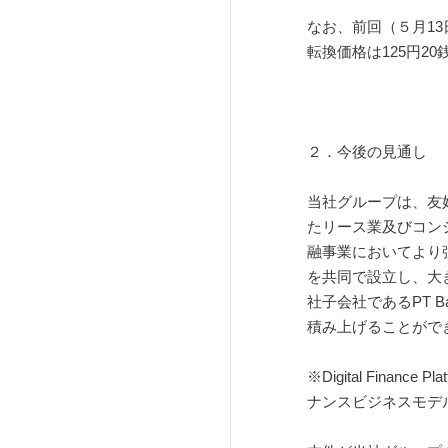
なお、前回（５月13
転換価格は125円2
２．今後の見通し
当社グループは、友好な
たリース業及びコン
融事業においてより強固な
を共同で設立し、大
社子会社であるPT B
積み上げることがで
※Digital Fi
ナンスビジネスモデ