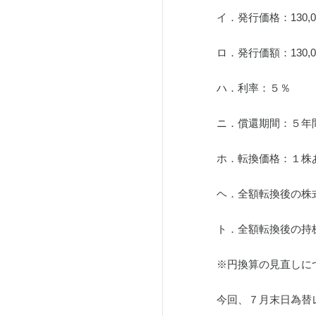
イ．発行価格：130,0
ロ．発行価額：130,0
ハ．利率：５％
ニ．償還期間：５年
ホ．転換価格：１株あ
ヘ．全額転換後の株式数　
ト．全額転換後の持株比
※円換算の見直しに
今回、７月末日為替