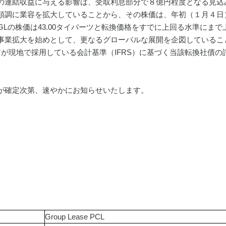
の連結収益に与える影響は、受取利息部分で８億円程度となる見込
順調に業容を拡大していることから、その株価は、年初（１月４日）
GLの株価は43.00タイバーツと転換価格をすでに上回る水準にま
事業拡大を始めとして、更なるグローバルな展開を企図しているこ
アが現地で採用している会計基準（IFRS）に基づく当該転換社債
が確定次第、速やかにお知らせいたします。
Group Lease PCL