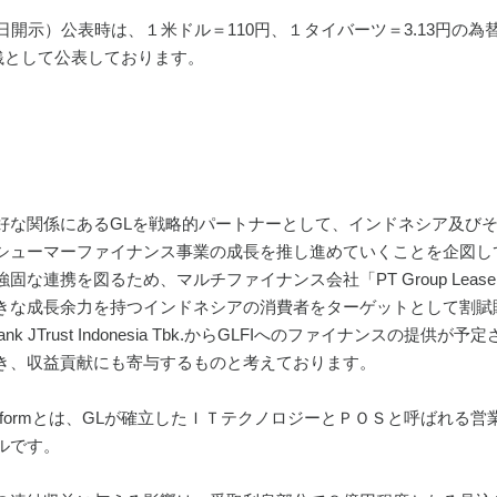
日開示）公表時は、１米ドル＝110円、１タイバーツ＝3.13円の
0銭として公表しております。
関係にあるGLを戦略的パートナーとして、インドネシア及びその他のASEAN市
シューマーファイナンス事業の成長を推し進めていくことを企図し
連携を図るため、マルチファイナンス会社「PT Group Lease Fin
きな成長余力を持つインドネシアの消費者をターゲットとして割賦
ank JTrust Indonesia Tbk.からGLFIへのファイナン
き、収益貢献にも寄与するものと考えております。
nance Platformとは、GLが確立したＩＴテクノロジーとＰＯＳと
ルです。