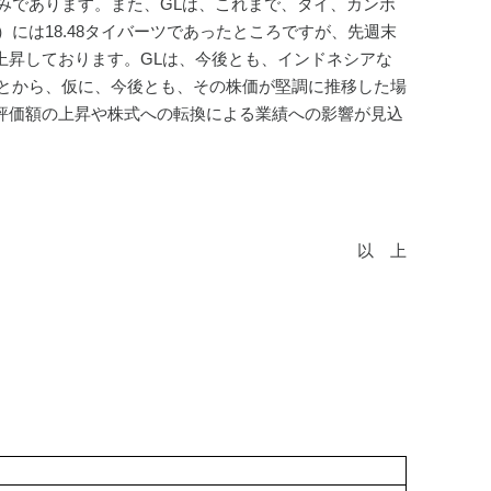
みであります。また、GLは、これまで、タイ、カンボ
には18.48タイバーツであったところですが、先週末
で上昇しております。GLは、今後とも、インドネシアな
とから、仮に、今後とも、その株価が堅調に推移した場
の評価額の上昇や株式への転換による業績への影響が見込
以　上