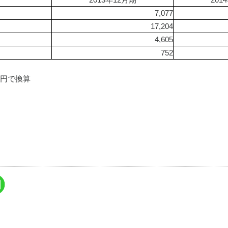
7,077
17,204
4,605
752
3円で換算