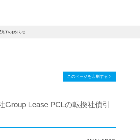
引受完了のお知らせ
このページを印刷する >
up Lease PCLの転換社債引