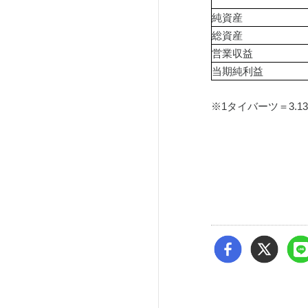
純資産
総資産
営業収益
当期純利益
※1タイバーツ＝3.1