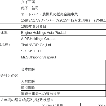
タイ王国
此下　益司
オートバイ・農機具の販売金融事業
15億3,917万タイバーツ(2015年12月末現在）（約4
1986年５月６日
株比率
Engine Holdings Asia Pte.Ltd.
A.P.F.Holdings Co.,Ltd.
月末現在）
Thai NVDR Co.,Ltd.
SIX SIS LTD.
Mr.Suthipong Vesparut
資本関係
該会社との関
人的関係
取引関係
関連当事者への該当状況
近３年間の経営成績及び財政状態※
2013年12月期
201