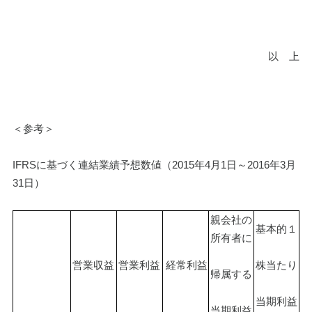
以　上
＜参考＞
IFRSに基づく連結業績予想数値（2015年4月1日～2016年3月
31日）
親会社の
基本的１
所有者に
営業収益
営業利益
 経常利益
株当たり
帰属する
当期利益
当期利益