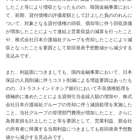
したこと等により増収となったものの、韓国金融事業におい
て、前期、貸付債権の評価差額として計上した負ののれんに
ついて、対象となる貸付債権の回収、償却等に伴う回収原価
が増加したことによって連結上営業収益の減算を行ったこと
や、株式会社日本介護福祉グループを売却したことにより減
収となったことを要因として前回発表予想数値から減少する
見込みです。
また、利益面につきましても、国内金融事業において、日本
保証の人員削減に伴うコスト削減による増益要因はあったも
のの、Jトラストインドネシア銀行において不良債権処理を
積極的に進めたことによる貸倒引当金繰入額の増加や、株式
会社日本介護福祉グループの売却に伴う減損処理を実施した
こと、当社グループの管理部門費用が増加したこと、さらに
為替差損を計上したこと等を要因として、営業利益、親会社
の所有者に帰属する当期利益につきましても前回発表予想数
値から減少する見込みです。