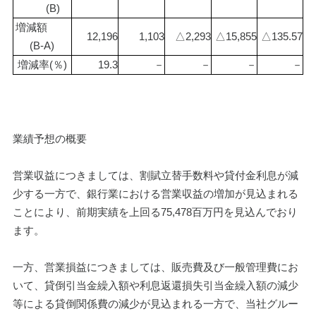
　　(B)
増減額　　
12,196
1,103
△2,293
△15,855
△135.57
(B-A)
増減率(％)
19.3
－
－
－
－
業績予想の概要
営業収益につきましては、割賦立替手数料や貸付金利息が減
少する一方で、銀行業における営業収益の増加が見込まれる
ことにより、前期実績を上回る75,478百万円を見込んでおり
ます。
一方、営業損益につきましては、販売費及び一般管理費にお
いて、貸倒引当金繰入額や利息返還損失引当金繰入額の減少
等による貸倒関係費の減少が見込まれる一方で、当社グルー