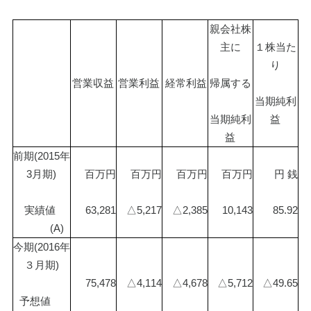
親会社株
主に
１株当た
り
営業収益
営業利益
 経常利益
帰属する
当期純利
当期純利
益
益
前期(2015年
3月期)
百万円
百万円
百万円
百万円
円 銭
実績値 
63,281
△5,217
△2,385
10,143
85.92
　　　(A)
今期(2016年
３月期)
75,478
△4,114
△4,678
△5,712
△49.65
予想値　 