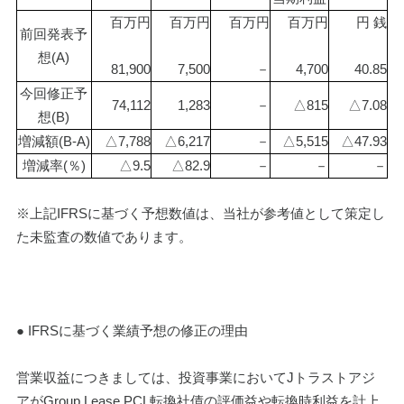
百万円
百万円
百万円
百万円
円 銭
前回発表予
想(A)
81,900
7,500
－
4,700
40.85
今回修正予
74,112
1,283
－
△815
△7.08
想(B)
増減額(B-A)
△7,788
△6,217
－
△5,515
△47.93
増減率(％)
△9.5
△82.9
－
－
－
※上記IFRSに基づく予想数値は、当社が参考値として策定し
た未監査の数値であります。
● IFRSに基づく業績予想の修正の理由
営業収益につきましては、投資事業においてJトラストアジ
アがGroup Lease PCL転換社債の評価益や転換時利益を計上