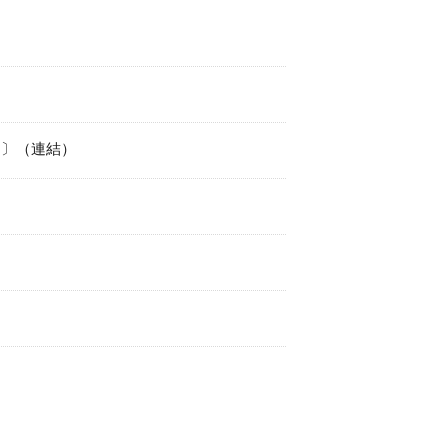
。
Ｓ〕（連結）