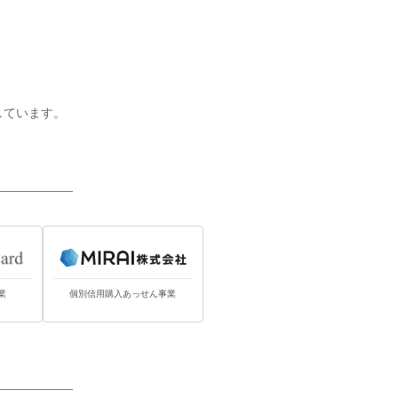
しています。
業
個別信用購入あっせん事業